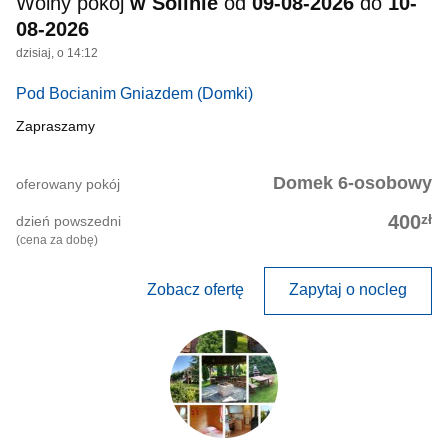
Wolny pokój
w Solinie
od
09-08-2026
do
10-
08-2026
dzisiaj, o 14:12
Pod Bocianim Gniazdem
(Domki)
Zapraszamy
Domek 6-osobowy
oferowany pokój
zł
400
dzień powszedni
(cena za dobę)
Zobacz ofertę
Zapytaj o nocleg