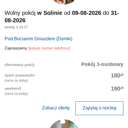
Wolny pokój
w Solinie
od
09-08-2026
do
31-
08-2026
dzisiaj, o 14:17
Pod Bocianim Gniazdem
(Domki)
Zapraszamy
[pokaż numer telefonu]
Pokój 3-osobowy
oferowany pokój
zł
180
dzień powszedni
(cena za dobę)
zł
190
weekend
(cena za dobę)
Zobacz ofertę
Zapytaj o nocleg