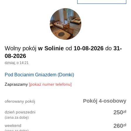
Wolny pokój
w Solinie
od
10-08-2026
do
31-
08-2026
dzisiaj, o 14:21
Pod Bocianim Gniazdem
(Domki)
Zapraszamy
[pokaż numer telefonu]
Pokój 4-osobowy
oferowany pokój
zł
250
dzień powszedni
(cena za dobę)
zł
260
weekend