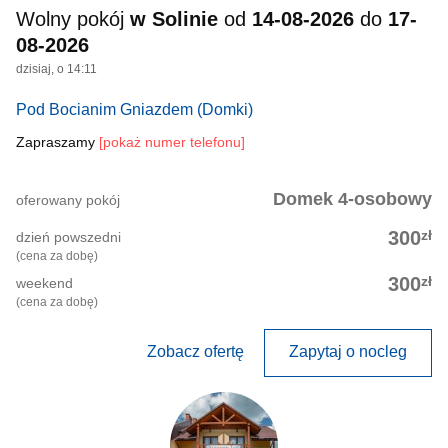
Wolny pokój
w Solinie
od
14-08-2026
do
17-
08-2026
dzisiaj, o 14:11
Pod Bocianim Gniazdem
(Domki)
Zapraszamy
[pokaż numer telefonu]
Domek 4-osobowy
oferowany pokój
zł
300
dzień powszedni
(cena za dobę)
zł
300
weekend
(cena za dobę)
Zobacz ofertę
Zapytaj o nocleg