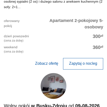
osobnej sypialni (2 os) i dużego salonu z aneksem kuchennym (2
sofy: 2+1...
Apartament 2-pokojowy 5-
oferowany
pokój
osobowy
zł
300
dzień powszedni
(cena za dobę)
zł
360
weekend
(cena za dobę)
Zobacz ofertę
Zapytaj o nocleg
Wolny pokój
w Busku-Zdroju
od
09-08-2026