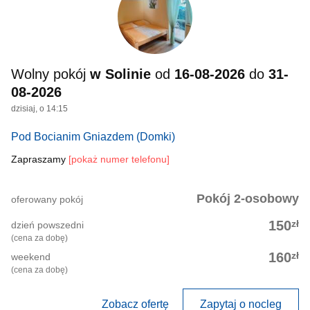
Wolny pokój
w Solinie
od
16-08-2026
do
31-
08-2026
dzisiaj, o 14:15
Pod Bocianim Gniazdem
(Domki)
Zapraszamy
[pokaż numer telefonu]
Pokój 2-osobowy
oferowany pokój
zł
150
dzień powszedni
(cena za dobę)
zł
160
weekend
(cena za dobę)
Zobacz ofertę
Zapytaj o nocleg