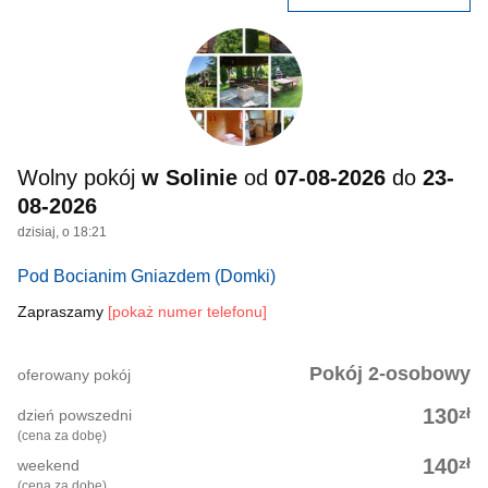
Wolny pokój
w Solinie
od
07-08-2026
do
23-
08-2026
dzisiaj, o 18:21
Pod Bocianim Gniazdem
(Domki)
Zapraszamy
[pokaż numer telefonu]
Pokój 2-osobowy
oferowany pokój
zł
130
dzień powszedni
(cena za dobę)
zł
140
weekend
(cena za dobę)