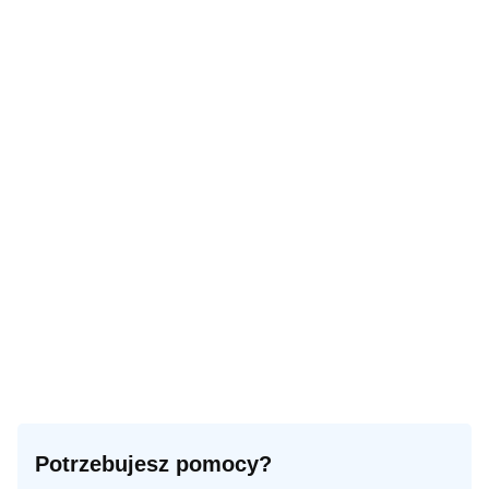
Potrzebujesz pomocy?