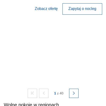
Zobacz ofertę
Zapytaj o nocleg
1
z 40
Wolne pokoje w regionach