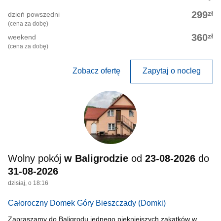
zł
299
dzień powszedni
(cena za dobę)
zł
360
weekend
(cena za dobę)
Zobacz ofertę
Zapytaj o nocleg
Wolny pokój
w Baligrodzie
od
23-08-2026
do
31-08-2026
dzisiaj, o 18:16
Całoroczny Domek Góry Bieszczady
(Domki)
Zapraszamy do Baligrodu jednego piękniejszych zakątków w