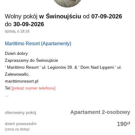
Wolny pokój
w Świnoujściu
od
07-09-2026
do
30-09-2026
dzisiaj, o 18:16
Marittimo Resort
(Apartamenty)
Dzień dobry
Zapraszamy do Świnoujście
‘ Marittimo Resort ‘ ul. Legionów 39. & ‘ Dom Nad Łęgami ‘ ul.
Zalewowa6c.
marittimoresort.pl
Tel
[pokaż numer telefonu]
...
Apartament 2-osobowy
oferowany pokój
zł
190
dzień powszedni
(cena za dobę)