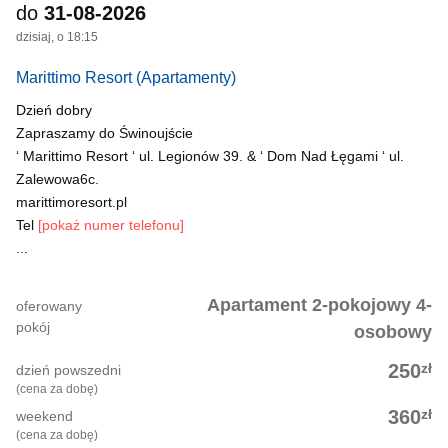
do
31-08-2026
dzisiaj, o 18:15
Marittimo Resort
(Apartamenty)
Dzień dobry
Zapraszamy do Świnoujście
‘ Marittimo Resort ‘ ul. Legionów 39. & ‘ Dom Nad Łęgami ‘ ul.
Zalewowa6c.
marittimoresort.pl
Tel
[pokaż numer telefonu]
...
Apartament 2-pokojowy 4-
oferowany
pokój
osobowy
zł
250
dzień powszedni
(cena za dobę)
zł
360
weekend
(cena za dobę)