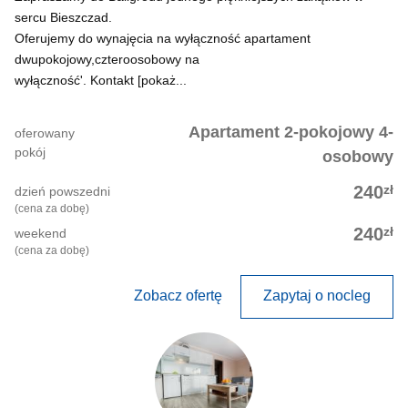
sercu Bieszczad.
Oferujemy do wynajęcia na wyłączność apartament
dwupokojowy,czteroosobowy na
wyłączność'. Kontakt [pokaż...
Apartament 2-pokojowy 4-
oferowany
pokój
osobowy
zł
240
dzień powszedni
(cena za dobę)
zł
240
weekend
(cena za dobę)
Zobacz ofertę
Zapytaj o nocleg