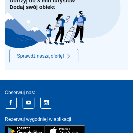
Dotrzyj do 3 mln turystów
Dodaj swój obiekt
Sprawdź naszą ofertę!
Obserwuj nas:
Rezerwuj wygodniej w aplikacji