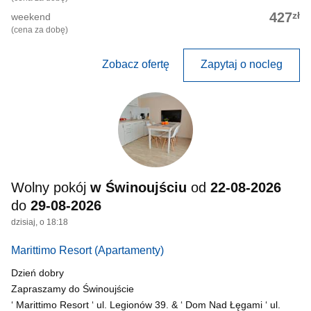
zł
427
weekend
(cena za dobę)
Zobacz ofertę
Zapytaj o nocleg
Wolny pokój
w Świnoujściu
od
22-08-2026
do
29-08-2026
dzisiaj, o 18:18
Marittimo Resort
(Apartamenty)
Dzień dobry
Zapraszamy do Świnoujście
‘ Marittimo Resort ‘ ul. Legionów 39. & ‘ Dom Nad Łęgami ‘ ul.