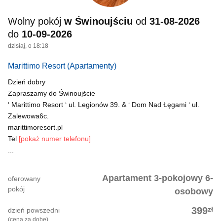
Wolny pokój
w Świnoujściu
od
31-08-2026
do
10-09-2026
dzisiaj, o 18:18
Marittimo Resort
(Apartamenty)
Dzień dobry
Zapraszamy do Świnoujście
‘ Marittimo Resort ‘ ul. Legionów 39. & ‘ Dom Nad Łęgami ‘ ul.
Zalewowa6c.
marittimoresort.pl
Tel
[pokaż numer telefonu]
...
Apartament 3-pokojowy 6-
oferowany
pokój
osobowy
zł
399
dzień powszedni
(cena za dobę)