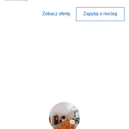
Zobacz ofertę
Zapytaj o nocleg