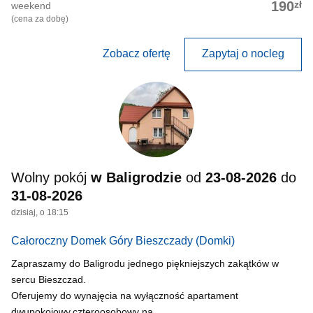
zł
190
weekend
(cena za dobę)
Zobacz ofertę
Zapytaj o nocleg
Wolny pokój
w Baligrodzie
od
23-08-2026
do
31-08-2026
dzisiaj, o 18:15
Całoroczny Domek Góry Bieszczady
(Domki)
Zapraszamy do Baligrodu jednego piękniejszych zakątków w
sercu Bieszczad.
Oferujemy do wynajęcia na wyłączność apartament
dwupokojowy,czteroosobowy na