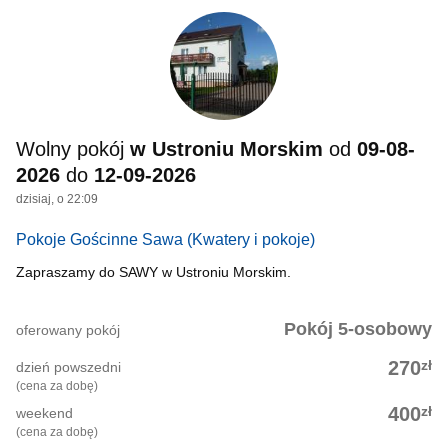
Wolny pokój
w Ustroniu Morskim
od
09-08-
2026
do
12-09-2026
dzisiaj, o 22:09
Pokoje Gościnne Sawa
(Kwatery i pokoje)
Zapraszamy do SAWY w Ustroniu Morskim.
Pokój 5-osobowy
oferowany pokój
zł
270
dzień powszedni
(cena za dobę)
zł
400
weekend
(cena za dobę)