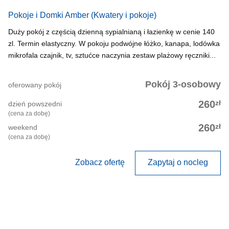
Pokoje i Domki Amber
(Kwatery i pokoje)
Duży pokój z częścią dzienną sypialnianą i łazienkę w cenie 140
zl. Termin elastyczny. W pokoju podwójne łóżko, kanapa, lodówka
mikrofala czajnik, tv, sztućce naczynia zestaw plażowy ręczniki...
Pokój 3-osobowy
oferowany pokój
zł
260
dzień powszedni
(cena za dobę)
zł
260
weekend
(cena za dobę)
Zobacz ofertę
Zapytaj o nocleg