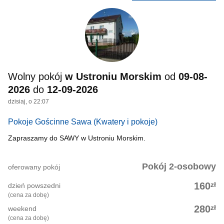
Wolny pokój
w Ustroniu Morskim
od
09-08-
2026
do
12-09-2026
dzisiaj, o 22:07
Pokoje Gościnne Sawa
(Kwatery i pokoje)
Zapraszamy do SAWY w Ustroniu Morskim.
Pokój 2-osobowy
oferowany pokój
zł
160
dzień powszedni
(cena za dobę)
zł
280
weekend
(cena za dobę)