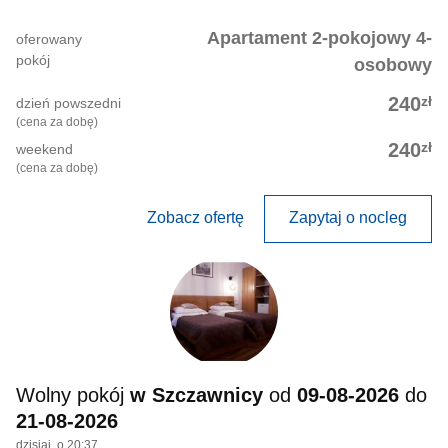
Apartament 2-pokojowy 4-
oferowany
pokój
osobowy
zł
240
dzień powszedni
(cena za dobę)
zł
240
weekend
(cena za dobę)
Zobacz ofertę
Zapytaj o nocleg
Wolny pokój
w Szczawnicy
od
09-08-2026
do
21-08-2026
dzisiaj, o 20:37