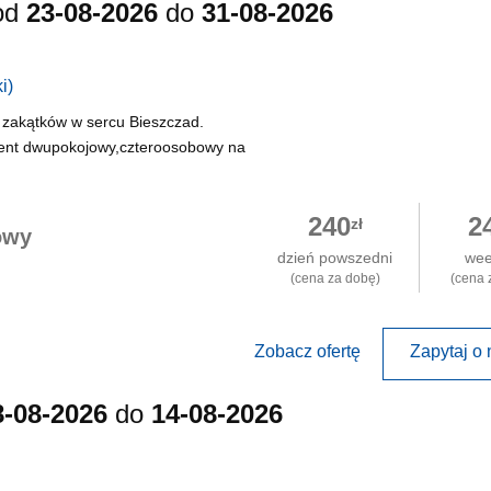
od
23-08-2026
do
31-08-2026
i)
 zakątków w sercu Bieszczad.
ent dwupokojowy,czteroosobowy na
240
2
zł
owy
dzień powszedni
we
(cena za dobę)
(cena 
Zobacz ofertę
Zapytaj o 
8-08-2026
do
14-08-2026