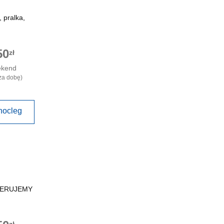
 pralka,
50
zł
ekend
za dobę)
nocleg
FERUJEMY