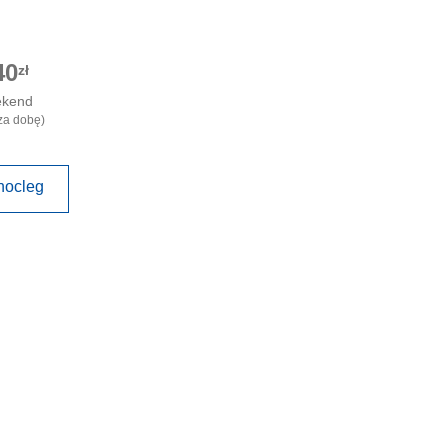
40
zł
ekend
za dobę)
nocleg