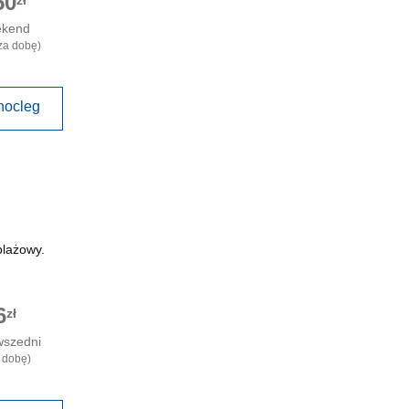
50
zł
ekend
za dobę)
nocleg
plażowy.
6
zł
wszedni
 dobę)