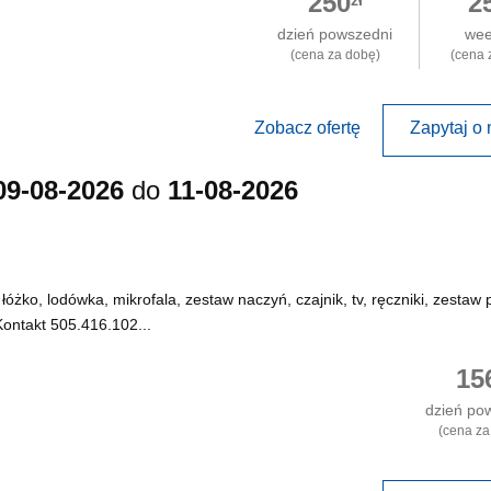
250
2
zł
dzień powszedni
we
(cena za dobę)
(cena 
Zobacz ofertę
Zapytaj o 
09-08-2026
do
11-08-2026
żko, lodówka, mikrofala, zestaw naczyń, czajnik, tv, ręczniki, zestaw 
Kontakt 505.416.102...
15
dzień po
(cena za