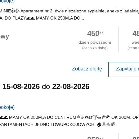
pokoje)
 Apartament nr 2, dwie niezależne sypialnie, aneks z jadalnią,
, DO PLAŻY🌊🌊 MAMY OK 250M,A DO...
450
4
zł
owy
dzień powszedni
we
(cena za dobę)
(cena 
Zobacz ofertę
Zapytaj o 
d
15-08-2026
do
22-08-2026
pokoje)
🌊 MAMY OK 250M,A DO CENTRUM🍦☕️🍩🍺🍸🌭🍕🥐 OK 200M. O
APARTAMENTACH JEDNO I DWUPOKOJOWYCH. 🏠🌞🌞🌈