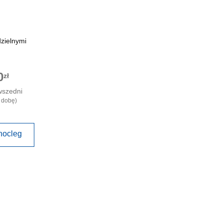
zielnymi
0
zł
wszedni
 dobę)
nocleg