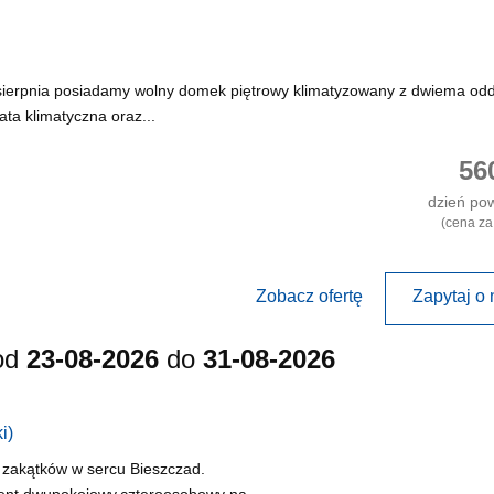
 sierpnia posiadamy wolny domek piętrowy klimatyzowany z dwiema odd
ata klimatyczna oraz...
56
dzień po
(cena za
Zobacz ofertę
Zapytaj o 
od
23-08-2026
do
31-08-2026
i)
 zakątków w sercu Bieszczad.