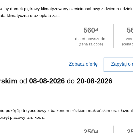
wolny domek piętrowy klimatyzowany sześcioosobowy z dwiema odziel
ata klimatyczna oraz opłata za...
560
5
zł
dzień powszedni
we
(cena za dobę)
(cena 
Zobacz ofertę
Zapytaj o 
rskim
od
08-08-2026
do
20-08-2026
 pokój 1p trzyosobowy z balkonem i łóżkiem małżeńskim oraz łazien
zęt plażowy tzn. koc i...
250
2
zł