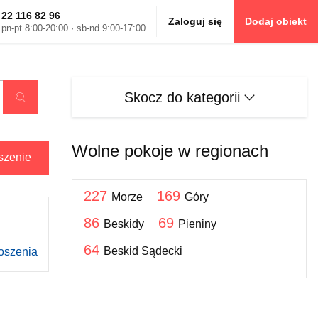
22 116 82 96
Zaloguj się
Dodaj obiekt
pn-pt 8:00-20:00 · sb-nd 9:00-17:00
Skocz do kategorii
Szukaj oferty
Wolne pokoje w regionach
szenie
227
169
Morze
Góry
86
69
Beskidy
Pieniny
64
Beskid Sądecki
oszenia