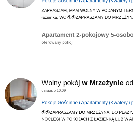
Pokoje Gościnne i Apartamenty
(Kwatery i 
ZAPRASZAM, MAM WOLNY W PODANYM TERMINIE👍👍
łazienka, WC 🌎🌎ZAPRASZAMY DO MRZEŻYNA
Apartament 2-pokojowy 5-osob
oferowany pokój
Wolny pokój
w Mrzeżynie
o
dzisiaj, o 10:09
Pokoje Gościnne i Apartamenty
(Kwatery i 
🌎🌎ZAPRASZAMY DO MRZEŻYNA, DO PLAŻY
NOCLEGI W POKOJACH Z ŁAZIENKĄ LUB W 