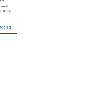
ekend
za dobę)
nocleg