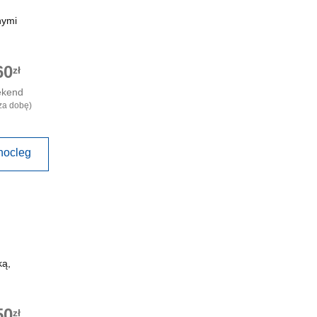
nymi
60
zł
ekend
za dobę)
nocleg
ką,
50
zł