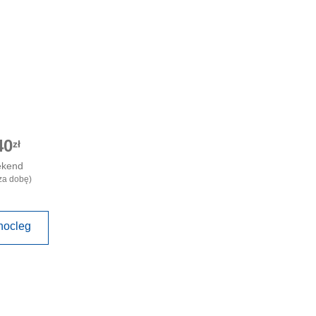
40
zł
ekend
za dobę)
nocleg