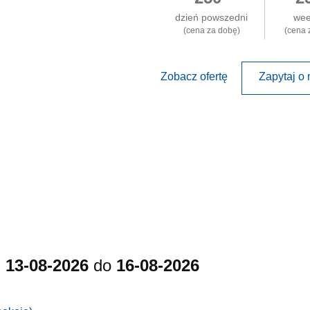
dzień powszedni
we
(cena za dobę)
(cena 
Zobacz ofertę
Zapytaj o 
d
13-08-2026
do
16-08-2026