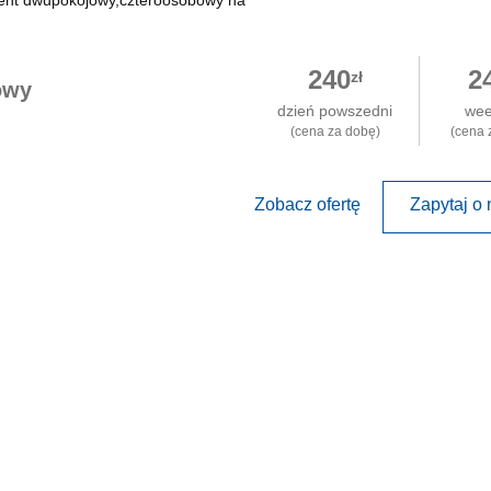
ent dwupokojowy,czteroosobowy na
240
2
zł
owy
dzień powszedni
we
(cena za dobę)
(cena 
Zobacz ofertę
Zapytaj o 