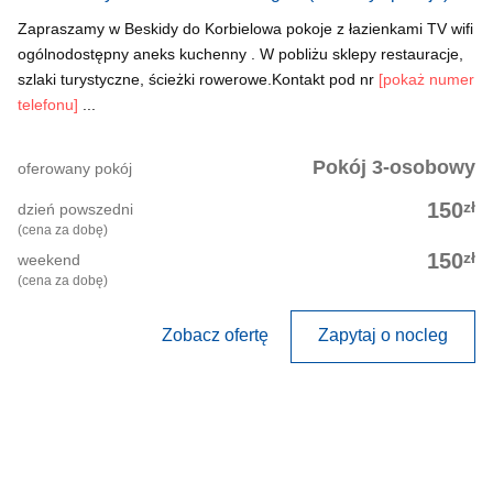
Zapraszamy w Beskidy do Korbielowa pokoje z łazienkami TV wifi
ogólnodostępny aneks kuchenny . W pobliżu sklepy restauracje,
szlaki turystyczne, ścieżki rowerowe.Kontakt pod nr
[pokaż numer
telefonu]
...
Pokój 3-osobowy
oferowany pokój
zł
150
dzień powszedni
(cena za dobę)
zł
150
weekend
(cena za dobę)
Zobacz ofertę
Zapytaj o nocleg