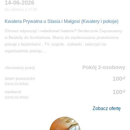
14-06-2026
03. czerwca, o 17:25
Kwatera Prywatna u Stasia i Małgosi
(Kwatery i pokoje)
Chcesz odpocząć i naładować baterie? Serdecznie Zapraszamy
w Beskidy do Korbielowa. Mamy do zaoferowania przestronne
pokoje z łazienkami , TV, czajnik , szklanki , talerzyki na
wyposażeniu pokoju....
Pokój 2-osobowy
oferowany pokój
zł
100
dzień powszedni
(cena za dobę)
zł
100
weekend
(cena za dobę)
Zobacz ofertę