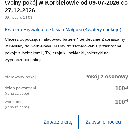
Wolny pokój
w Korbielowie
od
09-07-2026
do
27-12-2026
09. lipca, o 14:03
Kwatera Prywatna u Stasia i Małgosi
(Kwatery i pokoje)
Chcesz odpocząć i naładować baterie? Serdecznie Zapraszamy
w Beskidy do Korbielowa. Mamy do zaoferowania przestronne
pokoje z łazienkami , TV, czajnik , szklanki , talerzyki na
wyposażeniu pokoju....
Pokój 2-osobowy
oferowany pokój
zł
100
dzień powszedni
(cena za dobę)
zł
100
weekend
(cena za dobę)
Zobacz ofertę
Zapytaj o nocleg