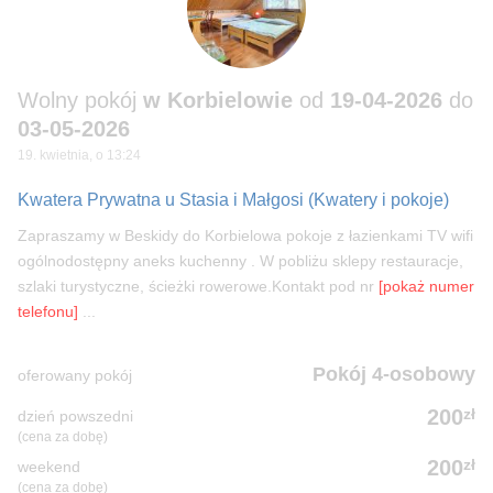
Wolny pokój
w Korbielowie
od
19-04-2026
do
03-05-2026
19. kwietnia, o 13:24
Kwatera Prywatna u Stasia i Małgosi
(Kwatery i pokoje)
Zapraszamy w Beskidy do Korbielowa pokoje z łazienkami TV wifi
ogólnodostępny aneks kuchenny . W pobliżu sklepy restauracje,
szlaki turystyczne, ścieżki rowerowe.Kontakt pod nr
[pokaż numer
telefonu]
...
Pokój 4-osobowy
oferowany pokój
zł
200
dzień powszedni
(cena za dobę)
zł
200
weekend
(cena za dobę)