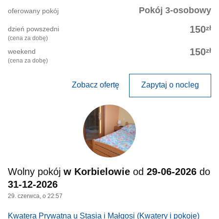
Pokój 3-osobowy
oferowany pokój
zł
150
dzień powszedni
(cena za dobę)
zł
150
weekend
(cena za dobę)
Zobacz ofertę
Zapytaj o nocleg
Wolny pokój
w Korbielowie
od
29-06-2026
do
31-12-2026
29. czerwca, o 22:57
Kwatera Prywatna u Stasia i Małgosi
(Kwatery i pokoje)