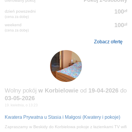
Pokój 2-osobowy
oferowany pokój
zł
100
dzień powszedni
(cena za dobę)
zł
100
weekend
(cena za dobę)
Zobacz ofertę
Wolny pokój
w Korbielowie
od
19-04-2026
do
03-05-2026
19. kwietnia, o 13:23
Kwatera Prywatna u Stasia i Małgosi
(Kwatery i pokoje)
Zapraszamy w Beskidy do Korbielowa pokoje z łazienkami TV wifi