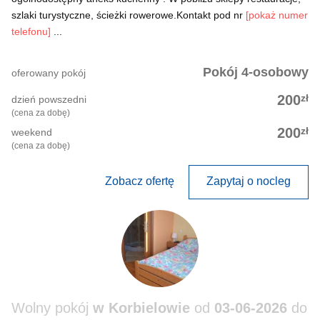
szlaki turystyczne, ścieżki rowerowe.Kontakt pod nr
[pokaż numer
telefonu]
...
Pokój 4-osobowy
oferowany pokój
zł
200
dzień powszedni
(cena za dobę)
zł
200
weekend
(cena za dobę)
Zobacz ofertę
Zapytaj o nocleg
Wolny pokój
w Korbielowie
od
03-06-2026
do