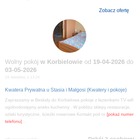
Zobacz ofertę
Wolny pokój
w Korbielowie
od
19-04-2026
do
03-05-2026
19. kwietnia, o 13:24
Kwatera Prywatna u Stasia i Małgosi
(Kwatery i pokoje)
Zapraszamy w Beskidy do Korbielowa pokoje z łazienkami TV wifi
ogólnodostępny aneks kuchenny . W pobliżu sklepy restauracje,
szlaki turystyczne, ścieżki rowerowe.Kontakt pod nr
[pokaż numer
telefonu]
...