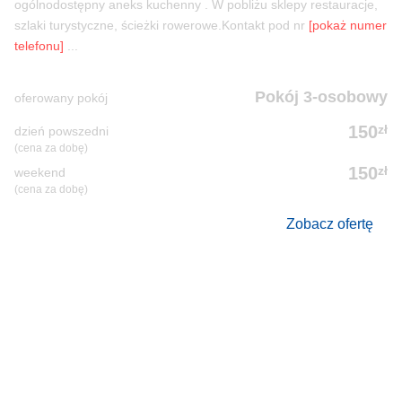
ogólnodostępny aneks kuchenny . W pobliżu sklepy restauracje,
szlaki turystyczne, ścieżki rowerowe.Kontakt pod nr
[pokaż numer
telefonu]
...
Pokój 3-osobowy
oferowany pokój
zł
150
dzień powszedni
(cena za dobę)
zł
150
weekend
(cena za dobę)
Zobacz ofertę