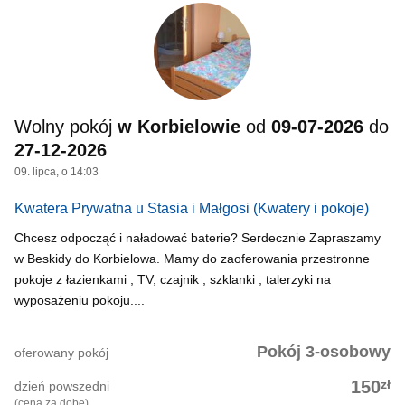
Wolny pokój
w Korbielowie
od
09-07-2026
do
27-12-2026
09. lipca, o 14:03
Kwatera Prywatna u Stasia i Małgosi
(Kwatery i pokoje)
Chcesz odpocząć i naładować baterie? Serdecznie Zapraszamy
w Beskidy do Korbielowa. Mamy do zaoferowania przestronne
pokoje z łazienkami , TV, czajnik , szklanki , talerzyki na
wyposażeniu pokoju....
Pokój 3-osobowy
oferowany pokój
zł
150
dzień powszedni
(cena za dobę)