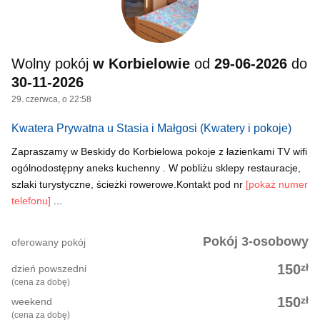
Wolny pokój
w Korbielowie
od
29-06-2026
do
30-11-2026
29. czerwca, o 22:58
Kwatera Prywatna u Stasia i Małgosi
(Kwatery i pokoje)
Zapraszamy w Beskidy do Korbielowa pokoje z łazienkami TV wifi
ogólnodostępny aneks kuchenny . W pobliżu sklepy restauracje,
szlaki turystyczne, ścieżki rowerowe.Kontakt pod nr
[pokaż numer
telefonu]
...
Pokój 3-osobowy
oferowany pokój
zł
150
dzień powszedni
(cena za dobę)
zł
150
weekend
(cena za dobę)