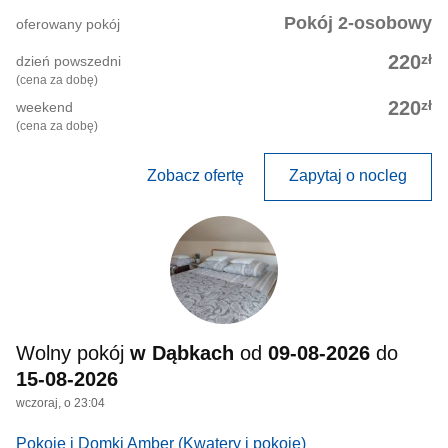
Pokój 2-osobowy
oferowany pokój
zł
220
dzień powszedni
(cena za dobę)
zł
220
weekend
(cena za dobę)
Zobacz ofertę
Zapytaj o nocleg
Wolny pokój
w Dąbkach
od
09-08-2026
do
15-08-2026
wczoraj, o 23:04
Pokoje i Domki Amber
(Kwatery i pokoje)