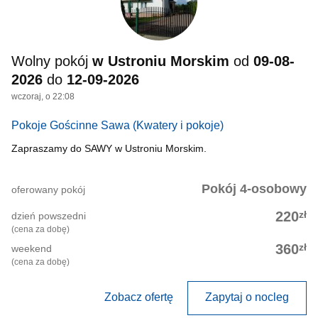
Wolny pokój
w Ustroniu Morskim
od
09-08-
2026
do
12-09-2026
wczoraj, o 22:08
Pokoje Gościnne Sawa
(Kwatery i pokoje)
Zapraszamy do SAWY w Ustroniu Morskim.
Pokój 4-osobowy
oferowany pokój
zł
220
dzień powszedni
(cena za dobę)
zł
360
weekend
(cena za dobę)
Zobacz ofertę
Zapytaj o nocleg