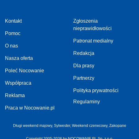
Kontakt
Zgłoszenia
nieprawidłowości
Pomoc
Patronat medialny
O nas
Redakcja
Nasza oferta
Dla prasy
Poleć Nocowanie
Partnerzy
Współpraca
Polityka prywatności
Reklama
Regulaminy
Praca w Nocowanie.pl
Długi weekend majowy
,
Sylwester
,
Weekend czerwcowy
,
Zakopane
Copyright 2005-2026 by NOCOWANIE.PL Sp. z o.o.