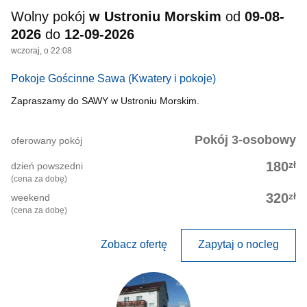
Wolny pokój
w Ustroniu Morskim
od
09-08-
2026
do
12-09-2026
wczoraj, o 22:08
Pokoje Gościnne Sawa
(Kwatery i pokoje)
Zapraszamy do SAWY w Ustroniu Morskim.
Pokój 3-osobowy
oferowany pokój
zł
180
dzień powszedni
(cena za dobę)
zł
320
weekend
(cena za dobę)
Zobacz ofertę
Zapytaj o nocleg