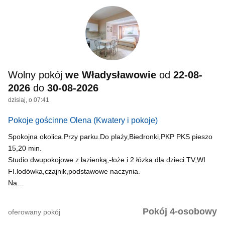
Wolny pokój
we Władysławowie
od
22-08-
2026
do
30-08-2026
dzisiaj, o 07:41
Pokoje gościnne Olena
(Kwatery i pokoje)
Spokojna okolica.Przy parku.Do plaży,Biedronki,PKP PKS pieszo
15,20 min.
Studio dwupokojowe z łazienką,-łoże i 2 łózka dla dzieci.TV,WI
FI.lodówka,czajnik,podstawowe naczynia.
Na...
Pokój 4-osobowy
oferowany pokój