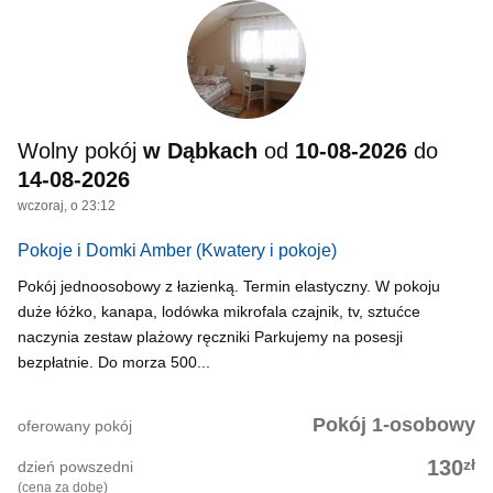
Wolny pokój
w Dąbkach
od
10-08-2026
do
14-08-2026
wczoraj, o 23:12
Pokoje i Domki Amber
(Kwatery i pokoje)
Pokój jednoosobowy z łazienką. Termin elastyczny. W pokoju
duże łóżko, kanapa, lodówka mikrofala czajnik, tv, sztućce
naczynia zestaw plażowy ręczniki Parkujemy na posesji
bezpłatnie. Do morza 500...
Pokój 1-osobowy
oferowany pokój
zł
130
dzień powszedni
(cena za dobę)