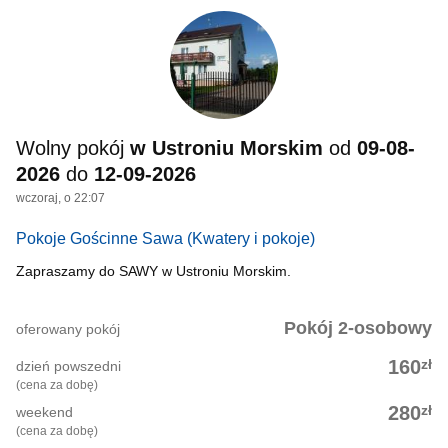
Wolny pokój
w Ustroniu Morskim
od
09-08-
2026
do
12-09-2026
wczoraj, o 22:07
Pokoje Gościnne Sawa
(Kwatery i pokoje)
Zapraszamy do SAWY w Ustroniu Morskim.
Pokój 2-osobowy
oferowany pokój
zł
160
dzień powszedni
(cena za dobę)
zł
280
weekend
(cena za dobę)