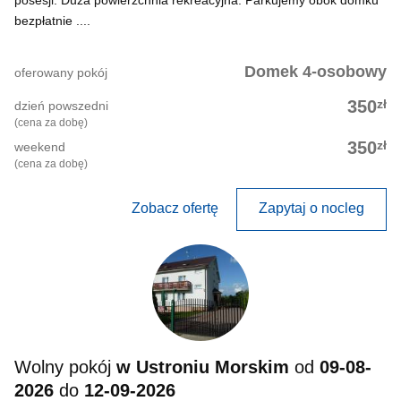
posesji. Duża powierzchnia rekreacyjna. Parkujemy obok domku
bezpłatnie ....
Domek 4-osobowy
oferowany pokój
zł
350
dzień powszedni
(cena za dobę)
zł
350
weekend
(cena za dobę)
Zobacz ofertę
Zapytaj o nocleg
Wolny pokój
w Ustroniu Morskim
od
09-08-
2026
do
12-09-2026