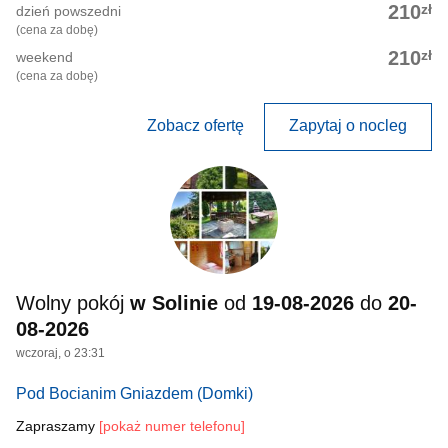
zł
210
dzień powszedni
(cena za dobę)
zł
210
weekend
(cena za dobę)
Zobacz ofertę
Zapytaj o nocleg
Wolny pokój
w Solinie
od
19-08-2026
do
20-
08-2026
wczoraj, o 23:31
Pod Bocianim Gniazdem
(Domki)
Zapraszamy
[pokaż numer telefonu]