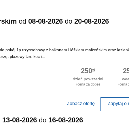
rskim
od
08-08-2026
do
20-08-2026
 pokój 1p trzyosobowy z balkonem i łóżkiem małżeńskim oraz łazien
zęt plażowy tzn. koc i...
250
2
zł
dzień powszedni
we
(cena za dobę)
(cena 
Zobacz ofertę
Zapytaj o 
d
13-08-2026
do
16-08-2026