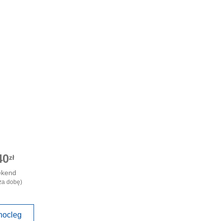
40
zł
ekend
za dobę)
nocleg