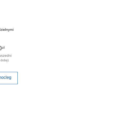
zielnymi
0
zł
wszedni
 dobę)
nocleg