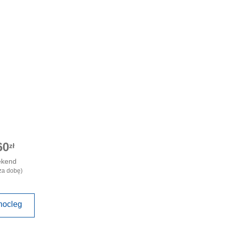
60
zł
ekend
za dobę)
nocleg