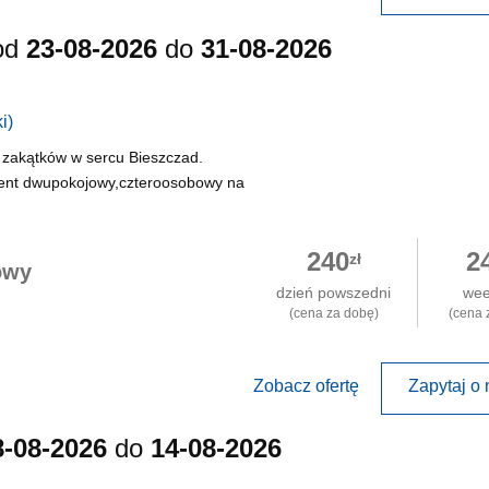
od
23-08-2026
do
31-08-2026
i)
 zakątków w sercu Bieszczad.
ent dwupokojowy,czteroosobowy na
240
2
zł
owy
dzień powszedni
we
(cena za dobę)
(cena 
Zobacz ofertę
Zapytaj o 
8-08-2026
do
14-08-2026