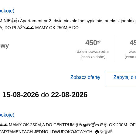
pokoje)
 Apartament nr 2, dwie niezależne sypialnie, aneks z jadalnią,
, DO PLAŻY🌊🌊 MAMY OK 250M,A DO...
450
4
zł
owy
dzień powszedni
we
(cena za dobę)
(cena 
Zobacz ofertę
Zapytaj o 
d
15-08-2026
do
22-08-2026
pokoje)
🌊 MAMY OK 250M,A DO CENTRUM🍦☕️🍩🍺🍸🌭🍕🥐 OK 200M. O
APARTAMENTACH JEDNO I DWUPOKOJOWYCH. 🏠🌞🌞🌈