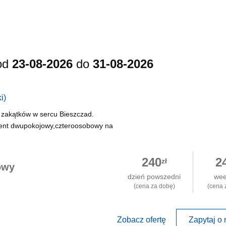
od
23-08-2026
do
31-08-2026
i)
 zakątków w sercu Bieszczad.
ent dwupokojowy,czteroosobowy na
240
2
zł
owy
dzień powszedni
we
(cena za dobę)
(cena 
Zobacz ofertę
Zapytaj o 