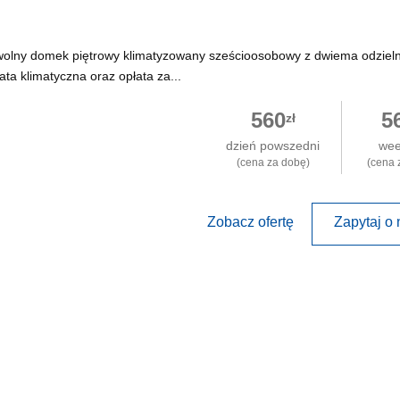
wolny domek piętrowy klimatyzowany sześcioosobowy z dwiema odziel
ata klimatyczna oraz opłata za...
560
5
zł
dzień powszedni
we
(cena za dobę)
(cena 
Zobacz ofertę
Zapytaj o 