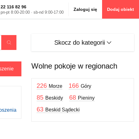
22 116 82 96
Zaloguj się
Dodaj obiekt
pn-pt 8:00-20:00 · sb-nd 9:00-17:00
Skocz do kategorii
Szukaj oferty
Wolne pokoje w regionach
szenie
226
166
Morze
Góry
85
68
Beskidy
Pieniny
63
Beskid Sądecki
oszenia