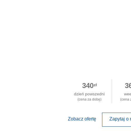
340
3
zł
dzień powszedni
we
(cena za dobę)
(cena 
Zobacz ofertę
Zapytaj o 