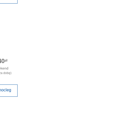
40
zł
ekend
za dobę)
nocleg