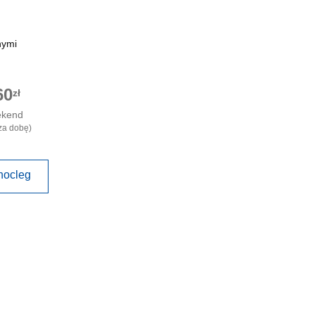
nymi
60
zł
ekend
za dobę)
nocleg