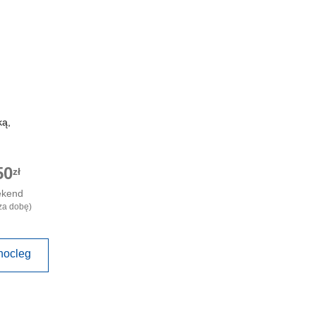
ką,
50
zł
ekend
za dobę)
nocleg