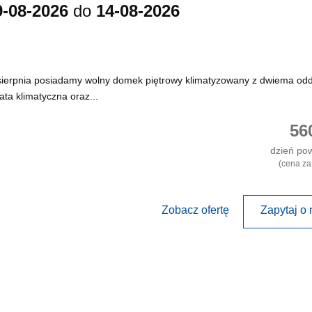
9-08-2026
do
14-08-2026
 sierpnia posiadamy wolny domek piętrowy klimatyzowany z dwiema odd
ata klimatyczna oraz...
56
dzień po
(cena za
Zobacz ofertę
Zapytaj o 