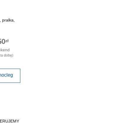
 pralka,
50
zł
ekend
za dobę)
nocleg
FERUJEMY