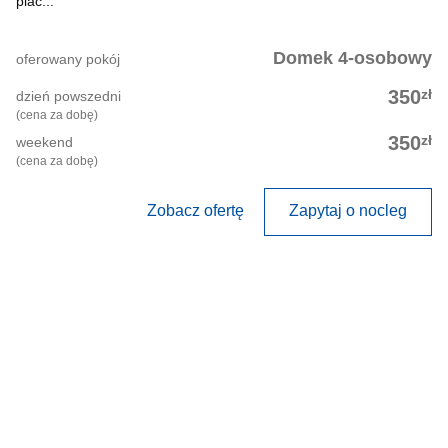
plac...
Domek 4-osobowy
oferowany pokój
zł
350
dzień powszedni
(cena za dobę)
zł
350
weekend
(cena za dobę)
Zobacz ofertę
Zapytaj o nocleg