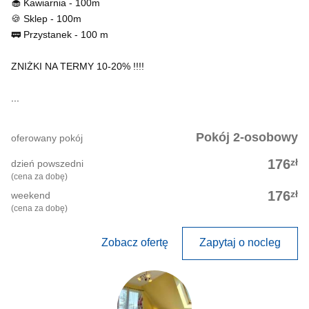
🧁 Kawiarnia - 100m
🍪 Sklep - 100m
🚃 Przystanek - 100 m
ZNIŻKI NA TERMY 10-20% !!!!
...
Pokój 2-osobowy
oferowany pokój
zł
176
dzień powszedni
(cena za dobę)
zł
176
weekend
(cena za dobę)
Zobacz ofertę
Zapytaj o nocleg