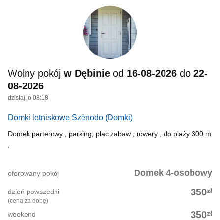
Wolny pokój
w Dębinie
od
16-08-2026
do
22-
08-2026
dzisiaj, o 08:18
Domki letniskowe Szënodo
(Domki)
Domek parterowy , parking, plac zabaw , rowery , do plaży 300 m
,
Domek 4-osobowy
oferowany pokój
zł
350
dzień powszedni
(cena za dobę)
zł
350
weekend