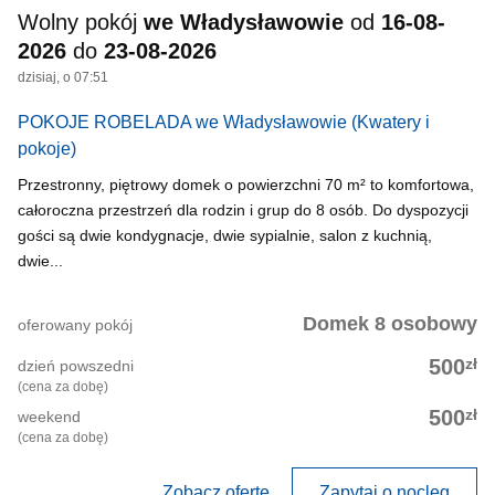
Wolny pokój
we Władysławowie
od
16-08-
2026
do
23-08-2026
dzisiaj, o 07:51
POKOJE ROBELADA we Władysławowie
(Kwatery i
pokoje)
Przestronny, piętrowy domek o powierzchni 70 m² to komfortowa,
całoroczna przestrzeń dla rodzin i grup do 8 osób. Do dyspozycji
gości są dwie kondygnacje, dwie sypialnie, salon z kuchnią,
dwie...
Domek 8 osobowy
oferowany pokój
zł
500
dzień powszedni
(cena za dobę)
zł
500
weekend
(cena za dobę)
Zobacz ofertę
Zapytaj o nocleg