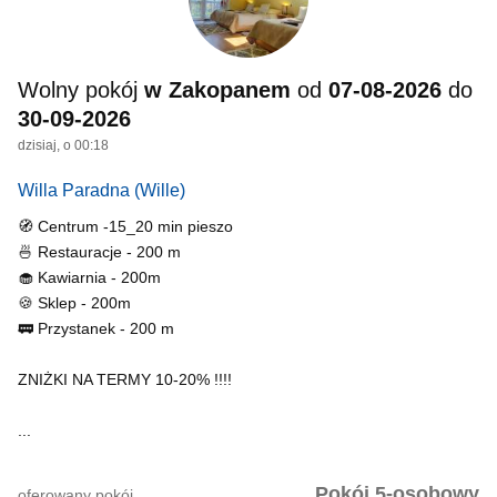
Wolny pokój
w Zakopanem
od
07-08-2026
do
30-09-2026
dzisiaj, o 00:18
Willa Paradna
(Wille)
🧭 Centrum -15_20 min pieszo
🍜 Restauracje - 200 m
🧁 Kawiarnia - 200m
🍪 Sklep - 200m
🚃 Przystanek - 200 m
ZNIŻKI NA TERMY 10-20% !!!!
...
Pokój 5-osobowy
oferowany pokój